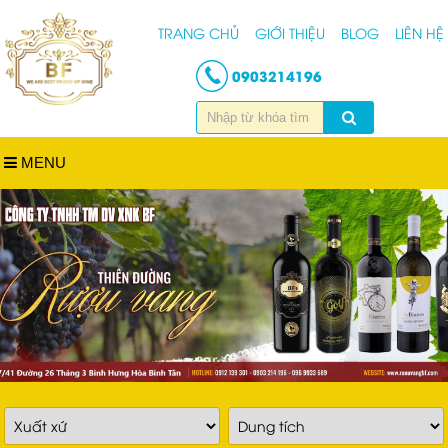
TRANG CHỦ
GIỚI THIỆU
BLOG
LIÊN HỆ
0903214196
MENU