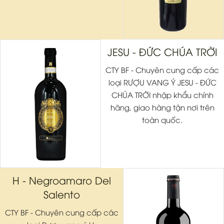
JESU - ĐỨC CHÚA TRỜI
CTY BF - Chuyên cung cấp các
loại RƯỢU VANG Ý JESU - ĐỨC
CHÚA TRỜI nhập khẩu chính
hãng, giao hàng tận nơi trên
toàn quốc.
H - Negroamaro Del
Salento
CTY BF - Chuyên cung cấp các