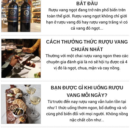
BẮT ĐẦU
Rượu vang ngọt đang trở nên phổ biến trên
toàn thế giới. Rượu vang ngọt không chỉ giới
hạn ở rượu vang đỏ hay rượu vang trắng vì có
cả vang đỏ ngọt...
CÁCH THƯỞNG THỨC RƯỢU VANG
CHUẨN NHẤT
Thường với một chai rượu vang ngon theo các
chuyên gia đánh giá là nó sẽ hội tụ được cả 4
vị đó là ngọt, chua, mặn và cay nồng.
BẠN ĐƯỢC GÌ KHI UỐNG RƯỢU
VANG MỖI NGÀY?
Từ trước đến nay rượu vang vẫn luôn tồn tại
như 1 thức uống thơm ngon, bổ dưỡng và vô
cùng phổ biến đối với mọi người. Không nồng
nặc chất cồn như...