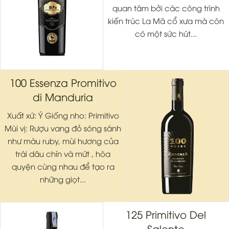
quan tâm bởi các công trình
kiến trúc La Mã cổ xưa mà còn
có một sức hút...
100 Essenza Promitivo
di Manduria
Xuất xứ: Ý Giống nho: Primitivo
Mùi vị: Rượu vang đỏ sóng sánh
như màu ruby, mùi hương của
trái dâu chín và mứt , hòa
quyện cùng nhau để tạo ra
những giọt...
125 Primitivo Del
Salento