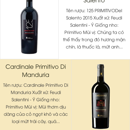
Tên rượu: 125 PRIMITIVODel
Salento 2015 Xuất xứ: Feudi
Salentini - Ý Giống nho:
Primitivo Mùi vị: Chúng ta có
thế thấy trong đó hương mận
chín, lá thuốc lá, mứt anh...
Cardinale Primitivo Di
Manduria
Tên rượu: Cardinale Primitivo Di
Manduria Xuất xứ: Feudi
Salentini - Ý Giống nho:
Primitivo Mùi vị: Mùi thơm dịu
dàng của cỏ ngọt khô và các
loại mứt trái cây, quá...