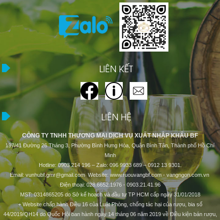
LIÊN KẾT
LIÊN HỆ
CÔNG TY TNHH THƯƠNG MẠI DỊCH VỤ XUẤT NHẬP KHẨU BF
197/41 Đường 26 Tháng 3, Phường Bình Hưng Hòa, Quận Bình Tân, Thành phố Hồ Chí
Minh
Hotline: 0903 214 196 – Zalo: 096 9933 689 – 0912 13 9301.
Email: vunhubf.gmr@gmail.com Website: www.ruouvangbf.com - vangngon.com.vn
Điện thoại: 028.6652.1976 - 0903.21.41.96
MST: 0314865205 do Sở kế hoạch và đầu tư TP HCM cấp ngày 31/01/2018
+ Website chấp hành Điều 16 của Luật Phòng, chống tác hại của rượu, bia số
44/2019/QH14 do Quốc Hội ban hành ngày 14 tháng 06 năm 2019 về Điều kiện bán rượu,