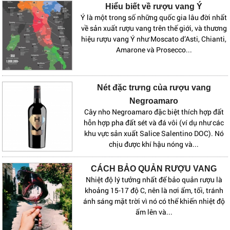
Hiểu biết về rượu vang Ý
Ý là một trong số những quốc gia lâu đời nhất
về sản xuất rượu vang trên thế giới, và thương
hiệu rượu vang Ý như Moscato d’Asti, Chianti,
Amarone và Prosecco...
Nét đặc trưng của rượu vang
Negroamaro
Cây nho Negroamaro đặc biệt thích hợp đất
hỗn hợp pha đất sét và đá vôi (ví dụ như các
khu vực sản xuất Salice Salentino DOC). Nó
chịu được khí hậu nóng và...
CÁCH BẢO QUẢN RƯỢU VANG
Nhiệt độ lý tưởng nhất để bảo quản rượu là
khoảng 15-17 độ C, nên là nơi ẩm, tối, tránh
ánh sáng mặt trời vì nó có thể khiến nhiệt độ
ấm lên và...