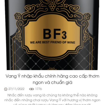
Khám phá một địa chỉ chuyên quà tết rượu
vang cao cấp 2023
26/11/2022
1460
Quà tết rượu vang cao cấp 2023 luôn là món quà được
nhiều người lựa chọn. Hãy đến với RƯỢU VANG BF để có
được những món quà ý nghĩa nhất cho mình nh�...