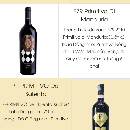
F79 Primitivo Di
Manduria
Thông tin Rượu vang F79 2010
Primitivo di Manduria: Xuất xứ:
Italia Dòng nho: Primitivo Nồng
độ: 15%Vol Màu sắc: Vang đỏ
Quy Cách: 750ml x Thùng 6
chai
P - PRIMITIVO Del
Salento
P-PRIMITIVO Del Salento Xuất xứ
: Italia Dung tích : 750ml Loại
vang : Đỏ Giống nho : Primitivo