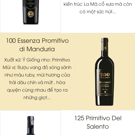
kiến trúc La Mã cổ xưa mà còn
có một sức hút...
100 Essenza Promitivo
di Manduria
Xuất xứ: Ý Giống nho: Primitivo
Mùi vị: Rượu vang đỏ sóng sánh
như màu ruby, mùi hương của
trái dâu chín và mứt , hòa
quyện cùng nhau để tạo ra
những giọt...
125 Primitivo Del
Salento