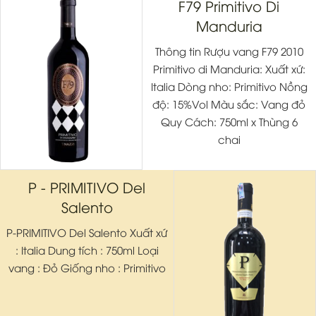
F79 Primitivo Di
Manduria
Thông tin Rượu vang F79 2010
Primitivo di Manduria: Xuất xứ:
Italia Dòng nho: Primitivo Nồng
độ: 15%Vol Màu sắc: Vang đỏ
Quy Cách: 750ml x Thùng 6
chai
P - PRIMITIVO Del
Salento
P-PRIMITIVO Del Salento Xuất xứ
: Italia Dung tích : 750ml Loại
vang : Đỏ Giống nho : Primitivo