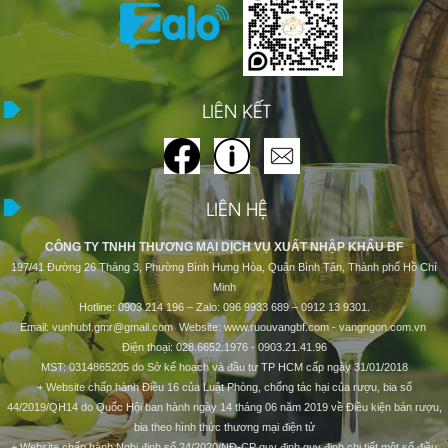
LIÊN KẾT
LIÊN HỆ
CÔNG TY TNHH THƯƠNG MẠI DỊCH VỤ XUẤT NHẬP KHẨU BF
197/41 Đường 26 Tháng 3, Phường Bình Hưng Hòa, Quận Bình Tân, Thành phố Hồ Chí
Minh
Hotline: 0903 214 196 – Zalo: 096 9933 689 – 0912 13 9301.
Email: vunhubf.gmr@gmail.com Website: www.ruouvangbf.com - vangngon.com.vn
Điện thoại: 028.6652.1976 - 0903.21.41.96
MST: 0314865205 do Sở kế hoạch và đầu tư TP HCM cấp ngày 31/01/2018
+ Website chấp hành Điều 16 của Luật Phòng, chống tác hại của rượu, bia số
44/2019/QH14 do Quốc Hội ban hành ngày 14 tháng 06 năm 2019 về Điều kiện bán rượu,
bia theo hình thức thương mại điện tử
+ Website chấp hành Nghị định số 24/2020/NĐ-CP quy định quy định chi tiết một số điều