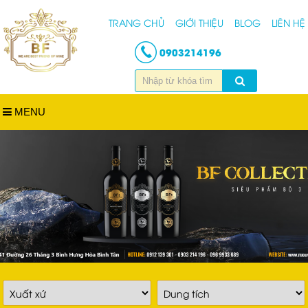
TRANG CHỦ
GIỚI THIỆU
BLOG
LIÊN HỆ
0903214196
MENU