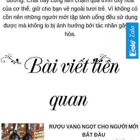
đường. Chất này cũng làm chậm quá trình oxy hóa
của cơ thể, giữ cho bạn vẻ ngoài tươi trẻ. Vì không có
cồn nên những người mới tập tành uống đều sử dụng
được mà không lo bị ảnh hưởng bởi tác nhân gây lão
hóa.
Bài viết liên
quan
RƯỢU VANG NGỌT CHO NGƯỜI MỚI
BẮT ĐẦU