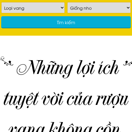
Tìm kiếm
Những lợi ích
tuyệt vời của rượu
vang không cồn