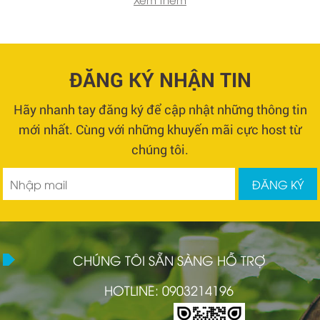
ĐĂNG KÝ NHẬN TIN
Hãy nhanh tay đăng ký để cập nhật những thông tin
mới nhất. Cùng với những khuyến mãi cực host từ
chúng tôi.
CHÚNG TÔI SẴN SÀNG HỖ TRỢ
HOTLINE: 0903214196