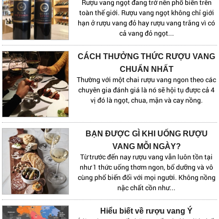
Rượu vang ngọt đang trở nên phổ biến trên
toàn thế giới. Rượu vang ngọt không chỉ giới
hạn ở rượu vang đỏ hay rượu vang trắng vì có
cả vang đỏ ngọt...
CÁCH THƯỞNG THỨC RƯỢU VANG
CHUẨN NHẤT
Thường với một chai rượu vang ngon theo các
chuyên gia đánh giá là nó sẽ hội tụ được cả 4
vị đó là ngọt, chua, mặn và cay nồng.
BẠN ĐƯỢC GÌ KHI UỐNG RƯỢU
VANG MỖI NGÀY?
Từ trước đến nay rượu vang vẫn luôn tồn tại
như 1 thức uống thơm ngon, bổ dưỡng và vô
cùng phổ biến đối với mọi người. Không nồng
nặc chất cồn như...
Hiểu biết về rượu vang Ý