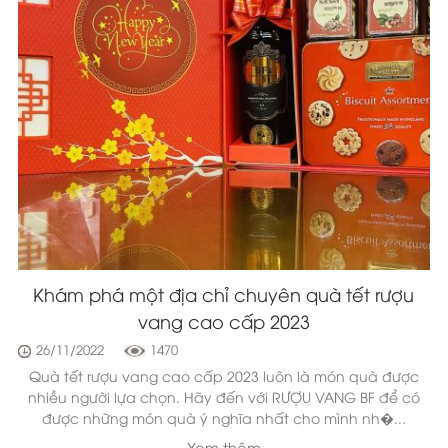
 địa chỉ chuyên quà tết rượu
Hộp quà tết 2023
ang cao cấp 2023
n
470
26/11/2022
16
g cao cấp 2023 luôn là món quà được
Tết được xem là thời
họn. Hãy đến với RƯỢU VANG BF để có
chuẩn bị những hộp
 quà ý nghĩa nhất cho mình nh�...
biết ơn, 
Xem thêm