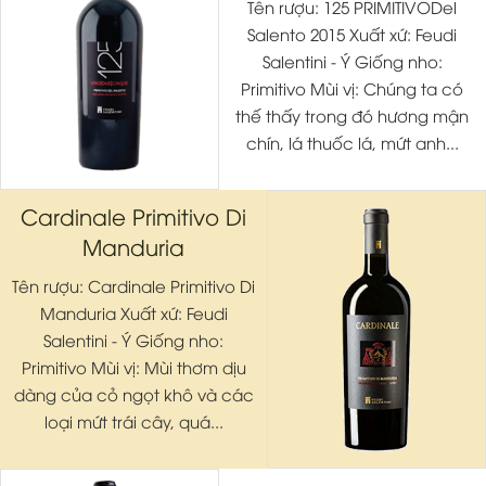
Tên rượu: 125 PRIMITIVODel
Salento 2015 Xuất xứ: Feudi
Salentini - Ý Giống nho:
Primitivo Mùi vị: Chúng ta có
thế thấy trong đó hương mận
chín, lá thuốc lá, mứt anh...
Cardinale Primitivo Di
Manduria
Tên rượu: Cardinale Primitivo Di
Manduria Xuất xứ: Feudi
Salentini - Ý Giống nho:
Primitivo Mùi vị: Mùi thơm dịu
dàng của cỏ ngọt khô và các
loại mứt trái cây, quá...