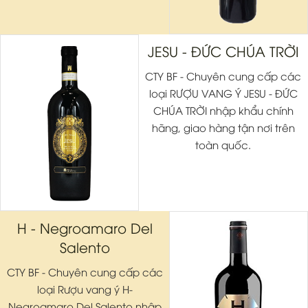
JESU - ĐỨC CHÚA TRỜI
CTY BF - Chuyên cung cấp các
loại RƯỢU VANG Ý JESU - ĐỨC
CHÚA TRỜI nhập khẩu chính
hãng, giao hàng tận nơi trên
toàn quốc.
H - Negroamaro Del
Salento
CTY BF - Chuyên cung cấp các
loại Rượu vang ý H-
Negroamaro Del Salento nhập