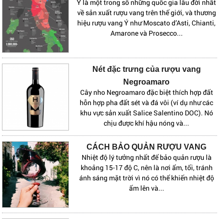
Ý là một trong số những quốc gia lâu đời nhất
về sản xuất rượu vang trên thế giới, và thương
hiệu rượu vang Ý như Moscato d’Asti, Chianti,
Amarone và Prosecco...
Nét đặc trưng của rượu vang
Negroamaro
Cây nho Negroamaro đặc biệt thích hợp đất
hỗn hợp pha đất sét và đá vôi (ví dụ như các
khu vực sản xuất Salice Salentino DOC). Nó
chịu được khí hậu nóng và...
CÁCH BẢO QUẢN RƯỢU VANG
Nhiệt độ lý tưởng nhất để bảo quản rượu là
khoảng 15-17 độ C, nên là nơi ẩm, tối, tránh
ánh sáng mặt trời vì nó có thể khiến nhiệt độ
ấm lên và...