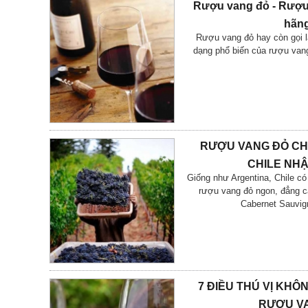
Rượu vang đỏ - Rượu
hãng
Rượu vang đỏ hay còn gọi l
dạng phổ biến của rượu van
RƯỢU VANG ĐỎ CH
CHILE NHẬ
Giống như Argentina, Chile c
rượu vang đỏ ngon, đẳng c
Cabernet Sauvig
7 ĐIỀU THÚ VỊ KHÔN
RƯỢU VA