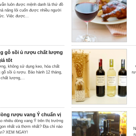
vẫn luôn được mệnh danh là thứ đồ
khả năng lôi cuốn được nhiều người
ức. Việc được...
g gỗ sồi ủ rượu chất lượng
iá tốt
ởng, không sử dụng keo, hóa chất
g gỗ sồi ủ rượu. Bảo hành 12 tháng,
rư
chất lượng,...
òng rượu vang Ý chuẩn vị
o nhiêu dòng vang Ý trên thị trường
gon nhất và thơm nhất? Địa chỉ nào
N
án? XEM NGAY!
r