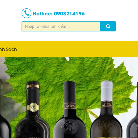
Hotline:
0903214196
nh Sách