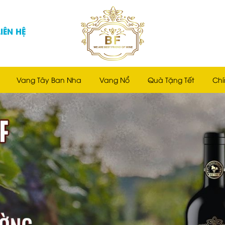
LIÊN HỆ
Vang Tây Ban Nha
Vang Nổ
Quà Tặng Tết
Chí