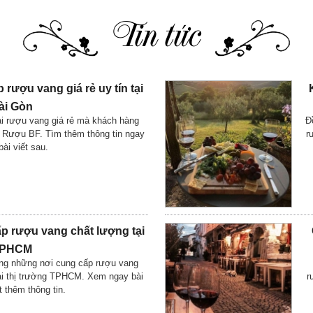
Tin tức
 rượu vang giá rẻ uy tín tại
ài Gòn
ại rượu vang giá rẻ mà khách hàng
Đ
y Rượu BF. Tìm thêm thông tin ngay
r
bài viết sau.
p rượu vang chất lượng tại
PHCM
ong những nơi cung cấp rượu vang
tại thị trường TPHCM. Xem ngay bài
r
ết thêm thông tin.