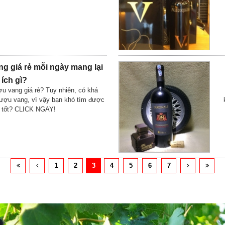
g giá rẻ mỗi ngày mang lại
 ích gì?
u vang giá rẻ? Tuy nhiên, có khá
rượu vang, vì vậy bạn khó tìm được
u tốt? CLICK NGAY!
1
2
3
4
5
6
7