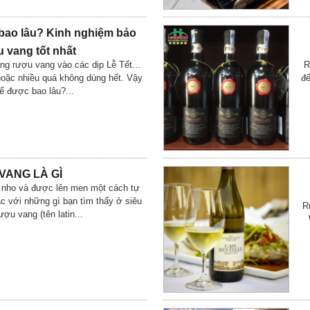
ao lâu? Kinh nghiệm bảo
 vang tốt nhất
ặng rượu vang vào các dịp Lễ Tết…
R
oặc nhiều quá không dùng hết. Vậy
để
ể được bao lâu?...
VANG LÀ GÌ
 nho và được lên men một cách tự
ác với những gì bạn tìm thấy ở siêu
R
ợu vang (tên latin...