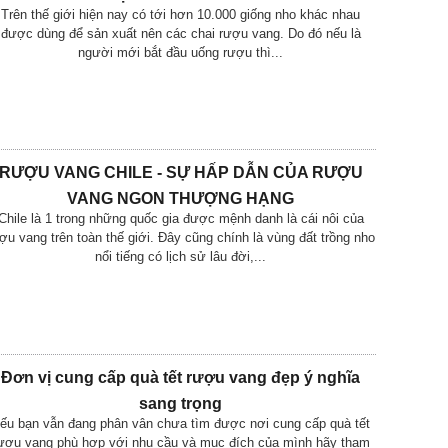
Trên thế giới hiện nay có tới hơn 10.000 giống nho khác nhau
được dùng để sản xuất nên các chai rượu vang. Do đó nếu là
người mới bắt đầu uống rượu thì...
RƯỢU VANG CHILE - SỰ HẤP DẪN CỦA RƯỢU
VANG NGON THƯỢNG HẠNG
Chile là 1 trong những quốc gia được mệnh danh là cái nôi của
ợu vang trên toàn thế giới. Đây cũng chính là vùng đất trồng nho
nổi tiếng có lịch sử lâu đời,...
Đơn vị cung cấp quà tết rượu vang đẹp ý nghĩa
sang trọng
ếu bạn vẫn đang phân vân chưa tìm được nơi cung cấp quà tết
ượu vang phù hợp với nhu cầu và mục đích của mình hãy tham