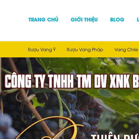
TRANG CHỦ
GIỚI THIỆU
BLOG
Rượu Vang Ý
Rượu Vang Pháp
Vang Chile