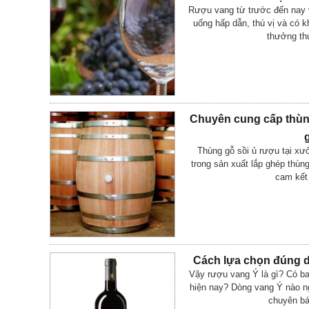
Rượu vang từ trước đến nay 
uống hấp dẫn, thú vị và có 
thưởng th
Chuyên cung cấp thùn
g
Thùng gỗ sồi ủ rượu tại xư
trong sản xuất lắp ghép thùn
cam kết 
Cách lựa chọn đúng d
Vậy rượu vang Ý là gì? Có ba
hiện nay? Dòng vang Ý nào n
chuyên b