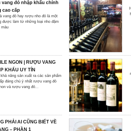
 vang đỏ nhập khẩu chính
H
 cao cấp
à vang đỏ hay rượu nho đỏ là một
g được làm từ những loại nho đậm
màu
ILE NGON | RƯỢU VANG
P KHẨU UY TÍN
ó khả năng sản xuất ra các sản phẩm
ấp đáng chú ý nhất rượu vang đỏ
non và rượu vang đỏ...
G PHẢI AI CŨNG BIẾT VỀ
NG – PHẦN 1