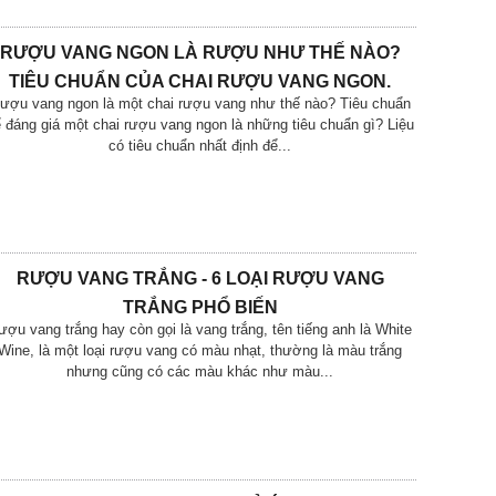
RƯỢU VANG NGON LÀ RƯỢU NHƯ THẾ NÀO?
TIÊU CHUẨN CỦA CHAI RƯỢU VANG NGON.
ượu vang ngon là một chai rượu vang như thế nào? Tiêu chuẩn
 đáng giá một chai rượu vang ngon là những tiêu chuẩn gì? Liệu
có tiêu chuẩn nhất định để...
RƯỢU VANG TRẮNG - 6 LOẠI RƯỢU VANG
TRẮNG PHỔ BIẾN
ượu vang trắng hay còn gọi là vang trắng, tên tiếng anh là White
Wine, là một loại rượu vang có màu nhạt, thường là màu trắng
nhưng cũng có các màu khác như màu...