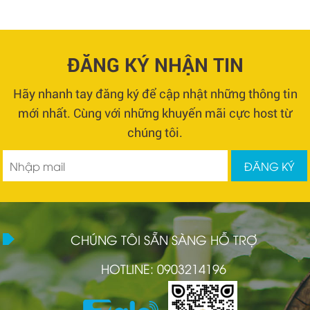
ĐĂNG KÝ NHẬN TIN
Hãy nhanh tay đăng ký để cập nhật những thông tin
mới nhất. Cùng với những khuyến mãi cực host từ
chúng tôi.
CHÚNG TÔI SẴN SÀNG HỖ TRỢ
HOTLINE: 0903214196