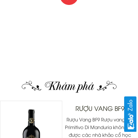
Khám phá
RƯỢU VANG BF9
Rượu Vang BF9 Rượu vang BF9
Primitivo Di Manduria không chỉ
được các nhà khảo cổ học