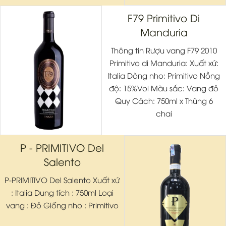
F79 Primitivo Di
Manduria
Thông tin Rượu vang F79 2010
Primitivo di Manduria: Xuất xứ:
Italia Dòng nho: Primitivo Nồng
độ: 15%Vol Màu sắc: Vang đỏ
Quy Cách: 750ml x Thùng 6
chai
P - PRIMITIVO Del
Salento
P-PRIMITIVO Del Salento Xuất xứ
: Italia Dung tích : 750ml Loại
vang : Đỏ Giống nho : Primitivo