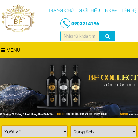
TRANG CHỦ
GIỚI THIỆU
BLOG
LIÊN HỆ
0903214196
MENU