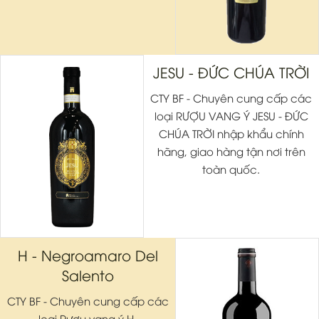
JESU - ĐỨC CHÚA TRỜI
CTY BF - Chuyên cung cấp các
loại RƯỢU VANG Ý JESU - ĐỨC
CHÚA TRỜI nhập khẩu chính
hãng, giao hàng tận nơi trên
toàn quốc.
H - Negroamaro Del
Salento
CTY BF - Chuyên cung cấp các
loại Rượu vang ý H-