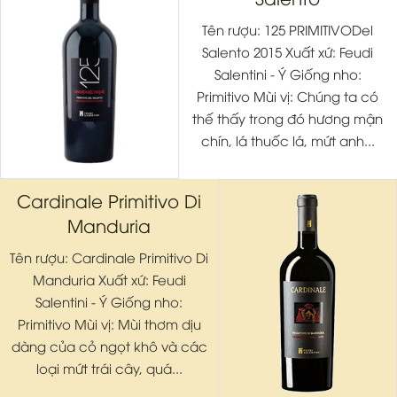
Tên rượu: 125 PRIMITIVODel
Salento 2015 Xuất xứ: Feudi
Salentini - Ý Giống nho:
Primitivo Mùi vị: Chúng ta có
thế thấy trong đó hương mận
chín, lá thuốc lá, mứt anh...
Cardinale Primitivo Di
Manduria
Tên rượu: Cardinale Primitivo Di
Manduria Xuất xứ: Feudi
Salentini - Ý Giống nho:
Primitivo Mùi vị: Mùi thơm dịu
dàng của cỏ ngọt khô và các
loại mứt trái cây, quá...