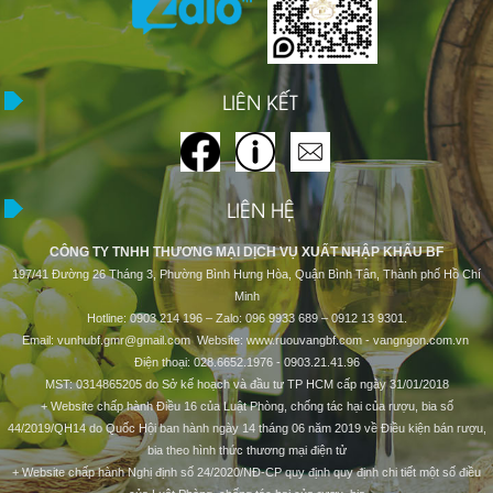
LIÊN KẾT
LIÊN HỆ
CÔNG TY TNHH THƯƠNG MẠI DỊCH VỤ XUẤT NHẬP KHẨU BF
197/41 Đường 26 Tháng 3, Phường Bình Hưng Hòa, Quận Bình Tân, Thành phố Hồ Chí
Minh
Hotline: 0903 214 196 – Zalo: 096 9933 689 – 0912 13 9301.
Email: vunhubf.gmr@gmail.com Website: www.ruouvangbf.com - vangngon.com.vn
Điện thoại: 028.6652.1976 - 0903.21.41.96
MST: 0314865205 do Sở kế hoạch và đầu tư TP HCM cấp ngày 31/01/2018
+ Website chấp hành Điều 16 của Luật Phòng, chống tác hại của rượu, bia số
44/2019/QH14 do Quốc Hội ban hành ngày 14 tháng 06 năm 2019 về Điều kiện bán rượu,
bia theo hình thức thương mại điện tử
+ Website chấp hành Nghị định số 24/2020/NĐ-CP quy định quy định chi tiết một số điều