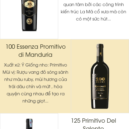
quan tâm bởi các công trình
kiến trúc La Mã cổ xưa mà còn
có một sức hút...
100 Essenza Promitivo
di Manduria
Xuất xứ: Ý Giống nho: Primitivo
Mùi vị: Rượu vang đỏ sóng sánh
như màu ruby, mùi hương của
trái dâu chín và mứt , hòa
quyện cùng nhau để tạo ra
những giọt...
125 Primitivo Del
Salento