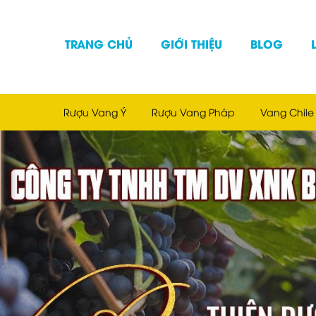
TRANG CHỦ
GIỚI THIỆU
BLOG
Rượu Vang Ý
Rượu Vang Pháp
Vang Chile