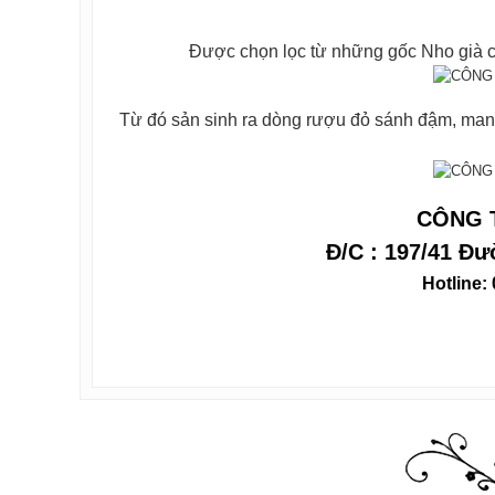
Được chọn lọc từ những gốc Nho già có 
Từ đó sản sinh ra dòng rượu đỏ sánh đậm, mang
CÔNG 
Đ/C : 197/41 Đ
Hotline: