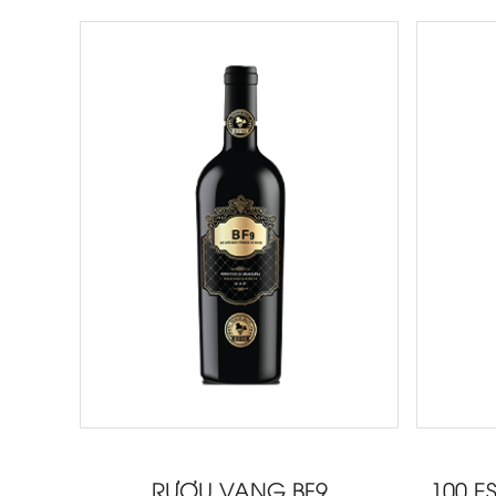
RƯỢU VANG BF9
100 E