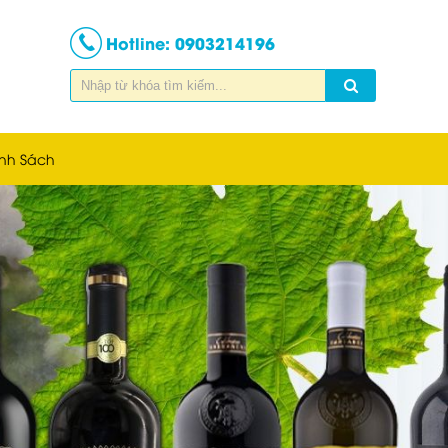
Hotline:
0903214196
nh Sách