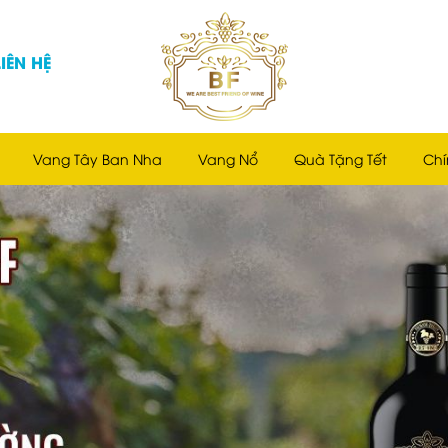
LIÊN HỆ
Vang Tây Ban Nha
Vang Nổ
Quà Tặng Tết
Chí