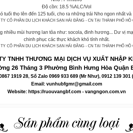
Độ cồn: 18.5 %ALC/Vol
tuổi thọ lên đến 125 tuổi, cho ra những trái Nho ngon nhất và 
 nhiều mùi hương lan tỏa như: socola, đinh hương... Dư vị mạ
chinh phục các thực khách khó tính nhất.
TY TNHH THƯƠNG MẠI DỊCH VỤ XUẤT NHẬP K
ường 26 Tháng 3 Phường Bình Hưng Hòa Quận
 0867 1919 28
, Số Zalo
0969 933 689
(Mr Như),
0912 139 301
Email: vunhubfgmr@gmail.com
Website: https://ruouvangbf.com - vangngon.com.vn
Sản phẩm cùng loại